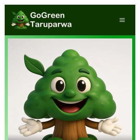
Lewati
Main
ke
konten
Menu